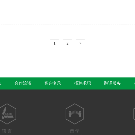
1
2
>
态
合作洽谈
客户名录
招聘求职
翻译服务
语 言
留 学