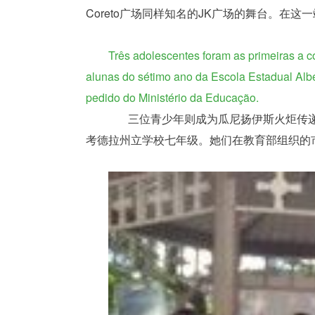
Coreto广场同样知名的JK广场的舞台。在这一站，
Três adolescentes foram as primeiras a 
alunas do sétimo ano da Escola Estadual Albe
pedido do Ministério da Educação.
	       三位青少年则成为瓜尼扬伊斯火炬传递的首批成员，她们分别是伊曼鲁埃丽-戈麦斯，莎米娜-莱奇和得波拉-迪阿斯，均为14岁，都就读于罗贝尔托-
考德拉州立学校七年级。她们在教育部组织的