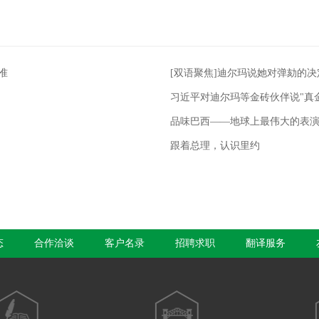
准
[双语聚焦]迪尔玛说她对弹劾的决
习近平对迪尔玛等金砖伙伴说"真
品味巴西——地球上最伟大的表
跟着总理，认识里约
态
合作洽谈
客户名录
招聘求职
翻译服务